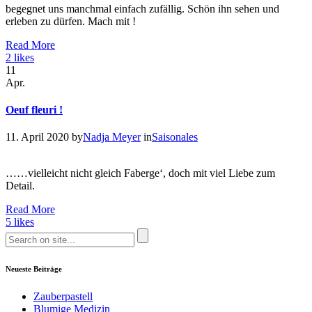
begegnet uns manchmal einfach zufällig. Schön ihn sehen und
erleben zu dürfen. Mach mit !
Read More
2
likes
11
Apr.
Oeuf fleuri !
11. April 2020
by
Nadja Meyer
in
Saisonales
……vielleicht nicht gleich Faberge‘, doch mit viel Liebe zum
Detail.
Read More
5
likes
Neueste Beiträge
Zauberpastell
Blumige Medizin