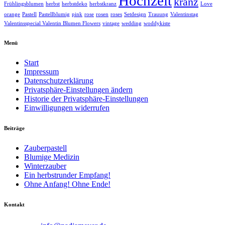
Hochzeit
kranz
Frühlingsblumen
herbst
herbstdeko
herbstkranz
Love
orange
Pastell
Pastellblumig
pink
rose
rosen
roses
Setdesign
Trauung
Valentinstag
Valentinsspecial Valentin Blumen Flowers
vintage
wedding
woddykiste
Menü
Start
Impressum
Datenschutzerklärung
Privatsphäre-Einstellungen ändern
Historie der Privatsphäre-Einstellungen
Einwilligungen widerrufen
Beiträge
Zauberpastell
Blumige Medizin
Winterzauber
Ein herbstrunder Empfang!
Ohne Anfang! Ohne Ende!
Kontakt