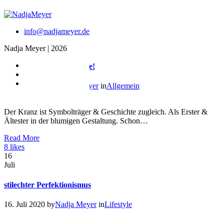
Tag: Blumen
info@nadjameyer.de
info@nadjameyer.de
10
Juni
Nadja Meyer | 2026
Ohne Anfang! Ohne Ende!
10. Juni 2021
by
Nadja Meyer
in
Allgemein
Der Kranz ist Symbolträger & Geschichte zugleich. Als Erster &
Ältester in der blumigen Gestaltung. Schon…
Read More
8
likes
16
Juli
stilechter Perfektionismus
16. Juli 2020
by
Nadja Meyer
in
Lifestyle